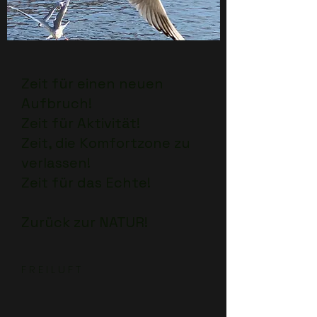
Zeit für einen neuen
Aufbruch!
Zeit für Aktivität!
Zeit, die Komfortzone zu
verlassen!
Zeit für das Echte!
Zurück zur NATUR!
F R E I L U F T