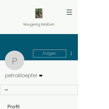
Neugierig bleiben
Weitere Optionen
Folgen
petrakloepfer
Administrator
petrakloepfer
Profil