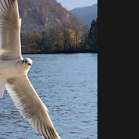
F R E
Zeit für eine
Zeit fü
Zeit, die 
ver
Zeit fü
Zurück 