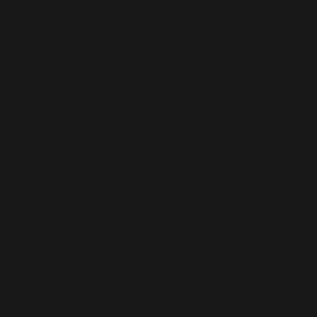
 I L U F T
n neuen Aufbruch!
r Aktivität!
Komfortzone zu
lassen!
r das Echte!
zur NATUR!