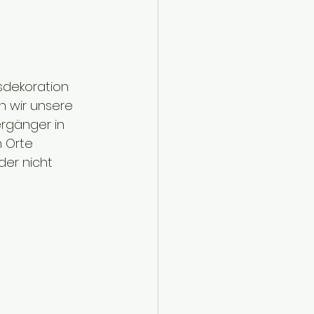
sdekoration 
 wir unsere 
rgänger in 
 Orte 
er nicht 