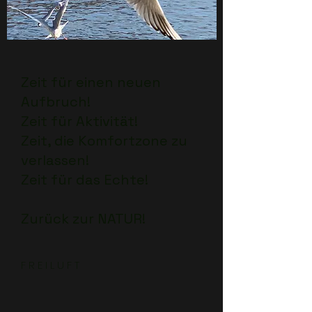
Zeit für einen neuen
Aufbruch!
Zeit für Aktivität!
Zeit, die Komfortzone zu
verlassen!
Zeit für das Echte!
Zurück zur NATUR!
F R E I L U F T