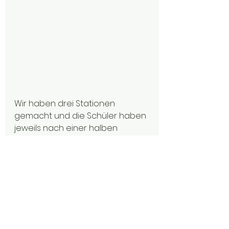
Wir haben drei Stationen 
gemacht und die Schüler haben 
jeweils nach einer halben 
Stunde gewechselt.
Station 1: Wir basteln 
"Schwirrbienen"
Station 2: Wir basteln ein Wasser-
Rad
Station 3: Wir legen einen 
Mandala-Weg