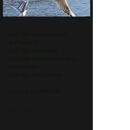
Zeit für einen neuen
Aufbruch!
Zeit für Aktivität!
Zeit, die Komfortzone zu
verlassen!
Zeit für das Echte!
Zurück zur NATUR!
F R E I L U F T