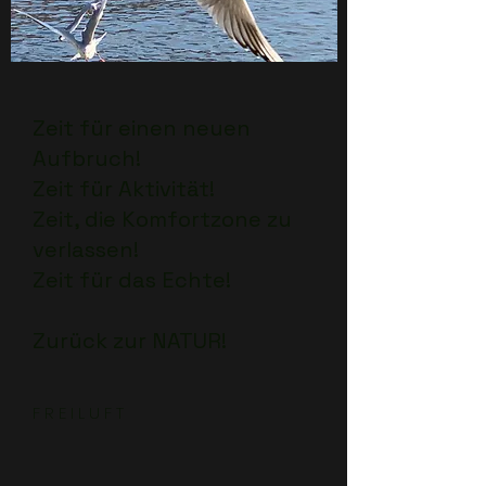
Zeit für einen neuen
Aufbruch!
Zeit für Aktivität!
Zeit, die Komfortzone zu
verlassen!
Zeit für das Echte!
Zurück zur NATUR!
F R E I L U F T