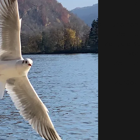
F R E
Zeit für eine
Zeit fü
Zeit, die 
ver
Zeit fü
Zurück 