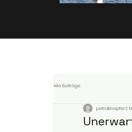
Alle Beiträge
petrakloepfer
2. 
Unerwart