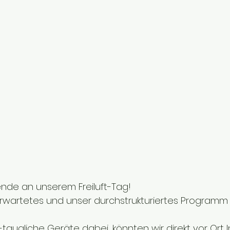
nde an unserem Freiluft-Tag!
rwartetes und unser durchstrukturiertes Programm 
-taugliche Geräte dabei, könnten wir direkt vor Ort 