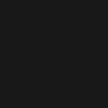
 I L U F T
n neuen Aufbruch!
r Aktivität!
Komfortzone zu
lassen!
r das Echte!
zur NATUR!