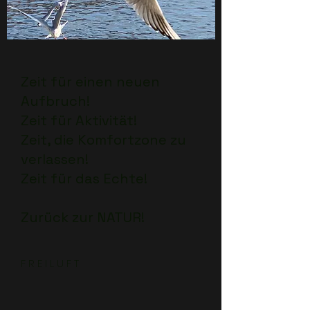
Zeit für einen neuen
Aufbruch!
Zeit für Aktivität!
Zeit, die Komfortzone zu
verlassen!
Zeit für das Echte!
Zurück zur NATUR!
F R E I L U F T