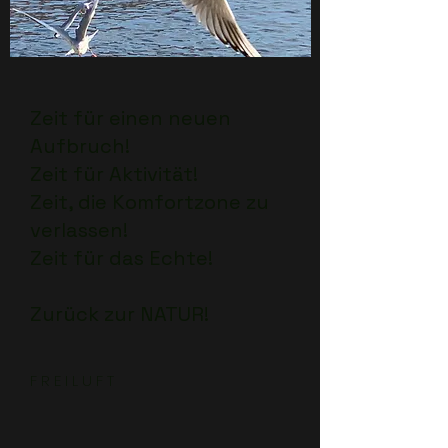
Zeit für einen neuen
Aufbruch!
Zeit für Aktivität!
Zeit, die Komfortzone zu
verlassen!
Zeit für das Echte!
Zurück zur NATUR!
F R E I L U F T