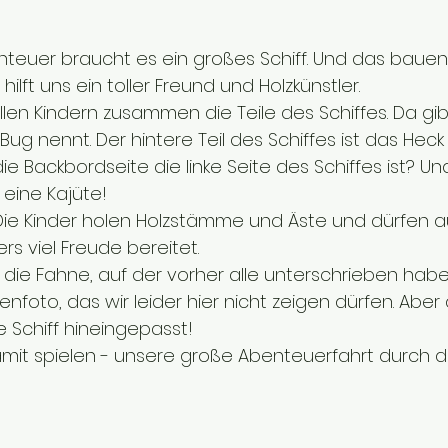
nteuer braucht es ein großes Schiff. Und das bauen 
lft uns ein toller Freund und Holzkünstler. 
 allen Kindern zusammen die Teile des Schiffes. Da gi
h Bug nennt. Der hintere Teil des Schiffes ist das Hec
e Backbordseite die linke Seite des Schiffes ist? Und
eine Kajüte!
Die Kinder holen Holzstämme und Äste und dürfen a
s viel Freude bereitet. 
 die Fahne, auf der vorher alle unterschrieben hab
oto, das wir leider hier nicht zeigen dürfen. Aber al
 Schiff hineingepasst! 
amit spielen - unsere große Abenteuerfahrt durch d