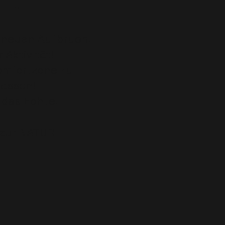
 I L U F T
n neuen Aufbruch!
r Aktivität!
Komfortzone zu
lassen!
r das Echte!
zur NATUR!