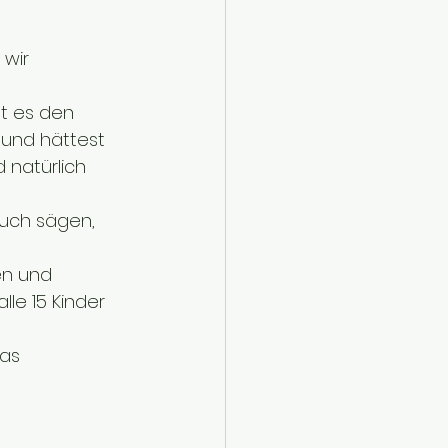
wir 
bt es den 
k und hättest 
 natürlich 
uch sägen, 
en und 
le 15 Kinder 
as 