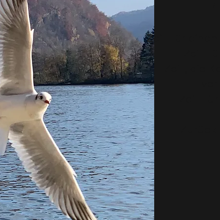
F R E
Zeit für eine
Zeit fü
Zeit, die 
ver
Zeit fü
Zurück 