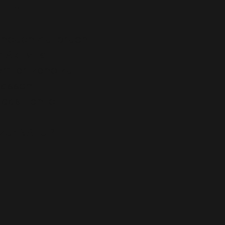
 I L U F T
n neuen Aufbruch!
r Aktivität!
Komfortzone zu
lassen!
r das Echte!
zur NATUR!