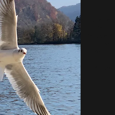
F R E
Zeit für eine
Zeit fü
Zeit, die 
ver
Zeit fü
Zurück 