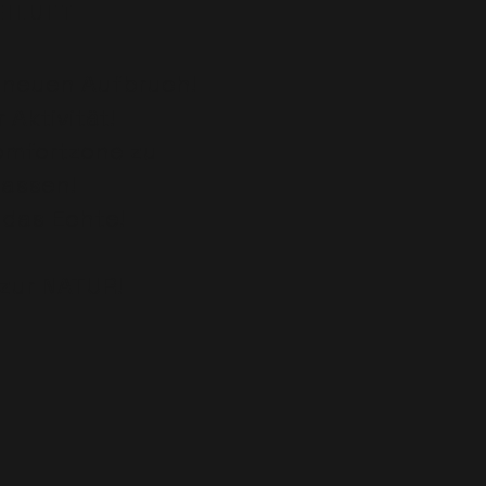
 I L U F T
n neuen Aufbruch!
r Aktivität!
Komfortzone zu
lassen!
r das Echte!
zur NATUR!