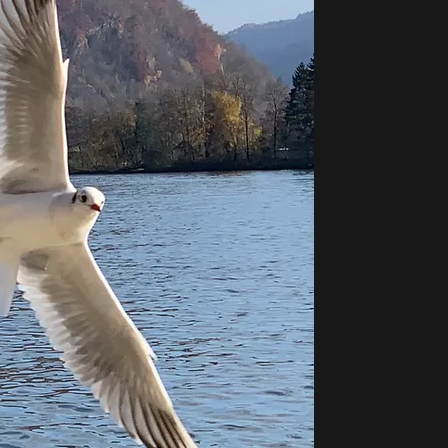
F R E
Zeit für eine
Zeit fü
Zeit, die 
ver
Zeit fü
Zurück 