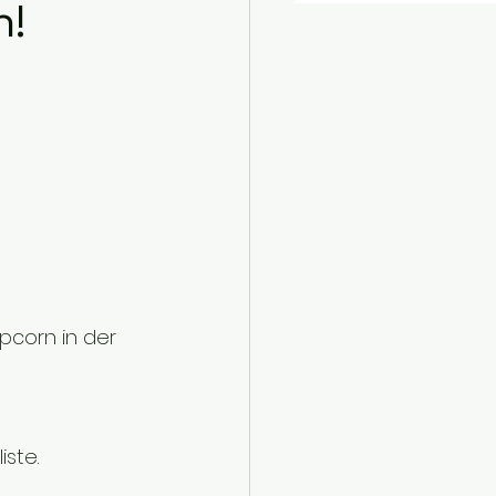
n!
pcorn in der 
ste.