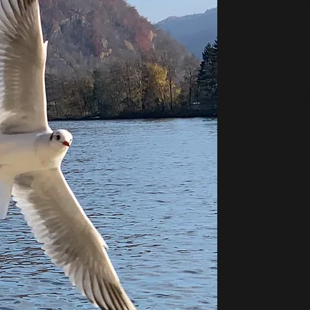
F R E
Zeit für eine
Zeit fü
Zeit, die 
ver
Zeit fü
Zurück 