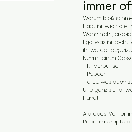
immer of
Warum bloß schmec
Habt ihr euch die 
Wenn nicht, probier
Egal was ihr kocht
ihr werdet begeiste
Nehmt einen Gasko
- Kinderpunsch
- Popcorn
- alles, was euch s
Und ganz sicher wan
Hand!
A propos: Vorher, i
Popcornrezepte aus