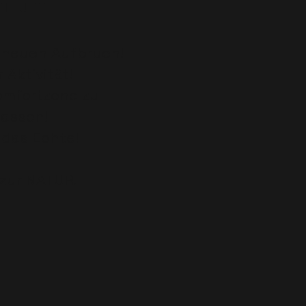
 I L U F T
n neuen Aufbruch!
r Aktivität!
Komfortzone zu
lassen!
r das Echte!
zur NATUR!