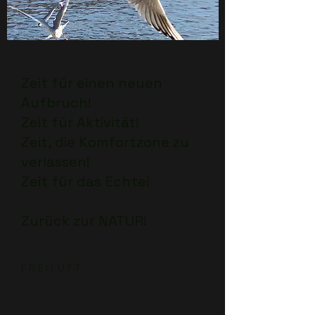
Zeit für einen neuen
Aufbruch!
Zeit für Aktivität!
Zeit, die Komfortzone zu
verlassen!
Zeit für das Echte!
Zurück zur NATUR!
F R E I L U F T